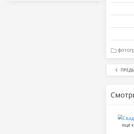
фотогр
ПРЕД
Смотр
ещё к